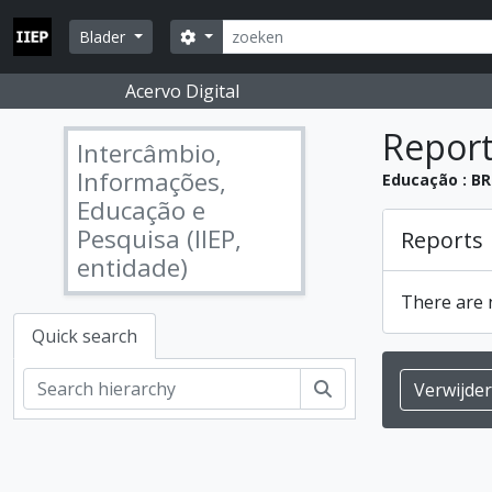
Skip to main content
zoeken
Search options
Blader
Acervo Digital
Repor
Intercâmbio,
Informações,
Educação : BR
Educação e
Pesquisa (IIEP,
Reports
entidade)
There are n
Quick search
zoeken
Verwijde