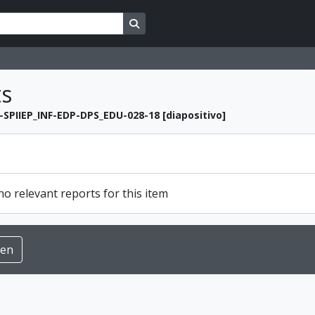
Search in browse page
ts
-SPIIEP_INF-EDP-DPS_EDU-028-18 [diapositivo]
o relevant reports for this item
ren