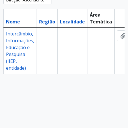
Área
Nome
Região
Localidade
Temática
Área
Intercâmbio,
A
Informações,
Educação e
Pesquisa
(IIEP,
entidade)