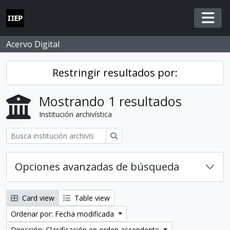
Skip to main content
Togg
Acervo Digital
Restringir resultados por:
Mostrando 1 resultados
Institución archivística
Búsqueda
Opciones avanzadas de búsqueda
Card view
Table view
Ordenar por: Fecha modificada
Dirección: Clasificación en orden ascendente