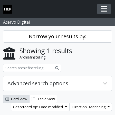
Skip to main content
Togg
Acervo Digital
Narrow your results by:
Showing 1 results
Archiefinstelling
zoeken
Advanced search options
Card view
Table view
Gesorteerd op: Date modified
Direction: Ascending