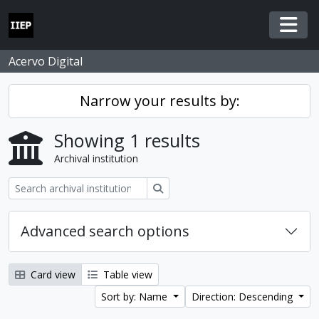
Skip to main content
Togg
Acervo Digital
Narrow your results by:
Showing 1 results
Archival institution
Search
Advanced search options
Card view
Table view
Sort by: Name
Direction: Descending