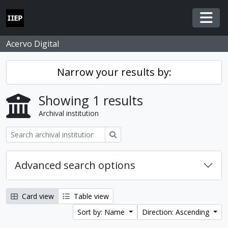
Skip to main content
Togg
Acervo Digital
Narrow your results by:
Showing 1 results
Archival institution
Search
Advanced search options
Card view
Table view
Sort by: Name
Direction: Ascending